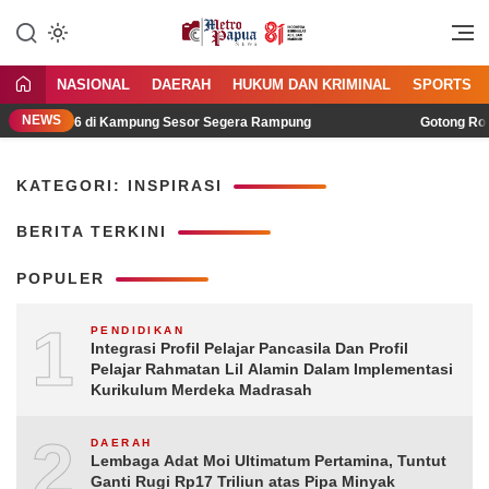
Jangan Gentar Bicara Benar
MetroPapua News
NASIONAL
DAERAH
HUKUM DAN KRIMINAL
SPORTS
NEWS
mah Type 36 di Kampung Sesor Segera Rampung
Gotong Royon
KATEGORI: INSPIRASI
BERITA TERKINI
POPULER
1
PENDIDIKAN
Integrasi Profil Pelajar Pancasila Dan Profil
Pelajar Rahmatan Lil Alamin Dalam Implementasi
Kurikulum Merdeka Madrasah
2
DAERAH
Lembaga Adat Moi Ultimatum Pertamina, Tuntut
Ganti Rugi Rp17 Triliun atas Pipa Minyak