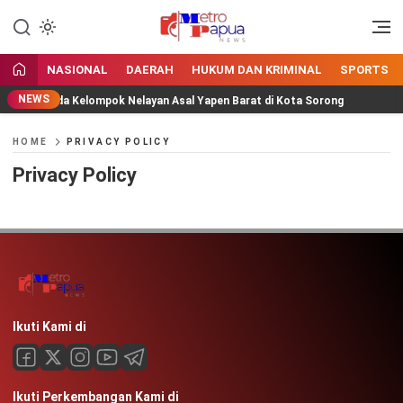
Jangan Gentar Bicara Benar
MetroPapua News
NASIONAL
DAERAH
HUKUM DAN KRIMINAL
SPORTS
NEWS
tuan kepada Kelompok Nelayan Asal Yapen Barat di Kota Sorong
HOME
PRIVACY POLICY
Privacy Policy
Ikuti Kami di
Ikuti Perkembangan Kami di