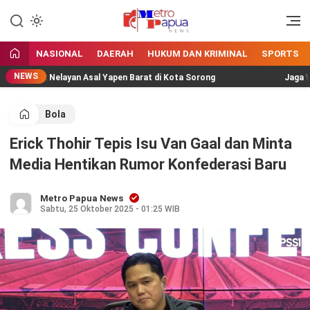
Jangan Gentar Bicara Benar
MetroPapua News
NASIONAL
DAERAH
HUKUM DAN KRIMINAL
SPORTS
NEWS
ompok Nelayan Asal Yapen Barat di Kota Sorong
Jaga Wisata
Bola
Erick Thohir Tepis Isu Van Gaal dan Minta
Media Hentikan Rumor Konfederasi Baru
Metro Papua News
Sabtu, 25 Oktober 2025 - 01:25 WIB