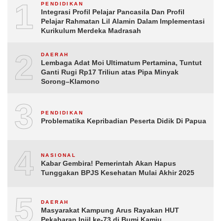
1
PENDIDIKAN
Integrasi Profil Pelajar Pancasila Dan Profil
Pelajar Rahmatan Lil Alamin Dalam Implementasi
Kurikulum Merdeka Madrasah
2
DAERAH
Lembaga Adat Moi Ultimatum Pertamina, Tuntut
Ganti Rugi Rp17 Triliun atas Pipa Minyak
Sorong–Klamono
3
PENDIDIKAN
Problematika Kepribadian Peserta Didik Di Papua
4
NASIONAL
Kabar Gembira! Pemerintah Akan Hapus
Tunggakan BPJS Kesehatan Mulai Akhir 2025
5
DAERAH
Masyarakat Kampung Arus Rayakan HUT
Pekabaran Injil ke-73 di Bumi Kamiu