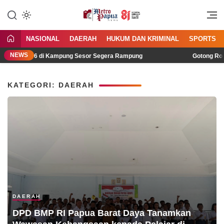
Jangan Gentar Bicara Benar
MetroPapua News
NASIONAL
DAERAH
HUKUM DAN KRIMINAL
SPORTS
NEWS
ah Type 36 di Kampung Sesor Segera Rampung
Gotong Royong
KATEGORI: DAERAH
DAERAH
DPD BMP RI Papua Barat Daya Tanamkan