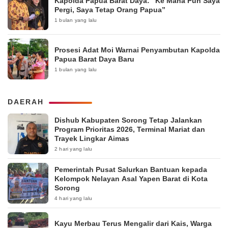
Kapolda Papua Barat Daya: “Ke Mana Pun Saya
Pergi, Saya Tetap Orang Papua”
1 bulan yang lalu
Prosesi Adat Moi Warnai Penyambutan Kapolda
Papua Barat Daya Baru
1 bulan yang lalu
DAERAH
Dishub Kabupaten Sorong Tetap Jalankan
Program Prioritas 2026, Terminal Mariat dan
Trayek Lingkar Aimas
2 hari yang lalu
Pemerintah Pusat Salurkan Bantuan kepada
Kelompok Nelayan Asal Yapen Barat di Kota
Sorong
4 hari yang lalu
Kayu Merbau Terus Mengalir dari Kais, Warga