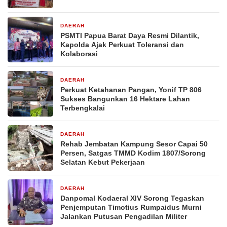
DAERAH
1 minggu yang lalu
PSMTI Papua Barat Daya Resmi Dilantik,
Kapolda Ajak Perkuat Toleransi dan
Kolaborasi
DAERAH
1 minggu yang lalu
Perkuat Ketahanan Pangan, Yonif TP 806
Sukses Bangunkan 16 Hektare Lahan
Terbengkalai
DAERAH
1 minggu yang lalu
Rehab Jembatan Kampung Sesor Capai 50
Persen, Satgas TMMD Kodim 1807/Sorong
Selatan Kebut Pekerjaan
DAERAH
1 minggu yang lalu
Danpomal Kodaeral XIV Sorong Tegaskan
Penjemputan Timotius Rumpaidus Murni
Jalankan Putusan Pengadilan Militer