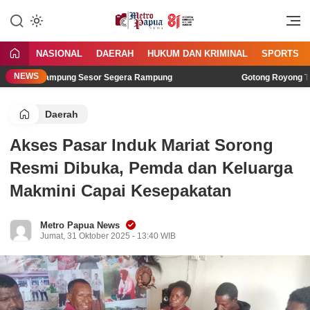
Jangan Gentar Bicara Benar
MetroPapua News
NASIONAL
DAERAH
HUKUM DAN KRIMINAL
SPORTS
NEWS
 36 di Kampung Sesor Segera Rampung
Gotong Royong TNI da
Daerah
Akses Pasar Induk Mariat Sorong
Resmi Dibuka, Pemda dan Keluarga
Makmini Capai Kesepakatan
Metro Papua News
Jumat, 31 Oktober 2025 - 13:40 WIB