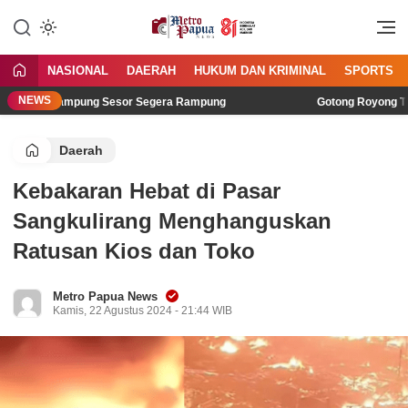
Jangan Gentar Bicara Benar
MetroPapua News
NASIONAL
DAERAH
HUKUM DAN KRIMINAL
SPORTS
NEWS
 36 di Kampung Sesor Segera Rampung
Gotong Royong TNI da
Daerah
Kebakaran Hebat di Pasar
Sangkulirang Menghanguskan
Ratusan Kios dan Toko
Metro Papua News
Kamis, 22 Agustus 2024 - 21:44 WIB