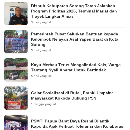
Dishub Kabupaten Sorong Tetap Jalankan
Program Prioritas 2026, Terminal Mariat dan
Trayek Lingkar Aimas
3 hari yang lalu
Pemerintah Pusat Salurkan Bantuan kepada
Kelompok Nelayan Asal Yapen Barat di Kota
Sorong
5 hari yang lalu
Kayu Merbau Terus Mengalir dari Kais, Warga
Tantang Nyali Aparat Untuk Bertindak
5 hari yang lalu
Gelar Sosialisasi di Rufei, Franki Umpain:
Masyarakat Kokoda Dukung PSN
1 minggu yang lalu
PSMTI Papua Barat Daya Resmi Dilantik,
Kapolda Ajak Perkuat Toleransi dan Kolaborasi