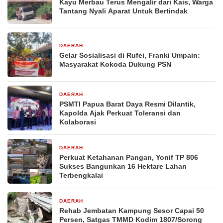
Kayu Merbau Terus Mengalir dari Kais, Warga
Tantang Nyali Aparat Untuk Bertindak
DAERAH
1 minggu yang lalu
Gelar Sosialisasi di Rufei, Franki Umpain:
Masyarakat Kokoda Dukung PSN
DAERAH
1 minggu yang lalu
PSMTI Papua Barat Daya Resmi Dilantik,
Kapolda Ajak Perkuat Toleransi dan
Kolaborasi
DAERAH
1 minggu yang lalu
Perkuat Ketahanan Pangan, Yonif TP 806
Sukses Bangunkan 16 Hektare Lahan
Terbengkalai
DAERAH
1 minggu yang lalu
Rehab Jembatan Kampung Sesor Capai 50
Persen, Satgas TMMD Kodim 1807/Sorong