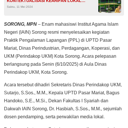
KONTEKTUALISASI KEARIFAN LOKAL
Sabtu, 11 Mei 2024
MASYARAKAT PAPUA
SORONG, MPN
– Enam mahasiswi Institut Agama Islam
Negeri (IAIN) Sorong resmi menyelesaikan kegiatan
Praktik Pengalaman Lapangan (PPL) di UPTD Pasar
Mariat, Dinas Perindustrian, Perdagangan, Koperasi, dan
UKM (Perindakop UKM) Kota Sorong. Acara pelepasan
berlangsung pada Senin (6/10/2025) di Aula Dinas
Perindakop UKM, Kota Sorong.
Acara tersebut dihadiri Sekretaris Dinas Perindakop UKM,
Sutarjo, S.Sos., M.M., Kepala UPTD Pasar Mariat, Bagus
Handoko, S.E., M.Si., Dekan Fakultas I Syariah dan
Dakwah IAIN Sorong, Dr. Hasbiah, S.Sos., M.M., sejumlah
dosen pendamping, serta perwakilan media lokal.