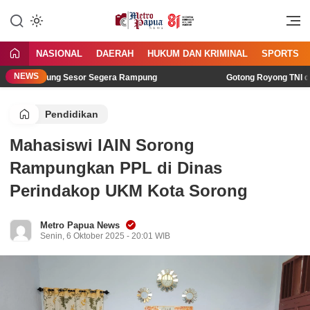
Jangan Gentar Bicara Benar
MetroPapua News
NASIONAL
DAERAH
HUKUM DAN KRIMINAL
SPORTS
NEWS
di Kampung Sesor Segera Rampung
Gotong Royong TNI dan Wa
Pendidikan
Mahasiswi IAIN Sorong
Rampungkan PPL di Dinas
Perindakop UKM Kota Sorong
Metro Papua News
Senin, 6 Oktober 2025 - 20:01 WIB