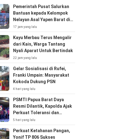
Pemerintah Pusat Salurkan
Bantuan kepada Kelompok
Nelayan Asal Yapen Barat di
Kota Sorong
17 jam yang lalu
Kayu Merbau Terus Mengalir
dari Kais, Warga Tantang
Nyali Aparat Untuk Bertindak
22 jam yang lalu
Gelar Sosialisasi di Rufei,
Franki Umpain: Masyarakat
Kokoda Dukung PSN
4 hari yang lalu
PSMTI Papua Barat Daya
Resmi Dilantik, Kapolda Ajak
Perkuat Toleransi dan
Kolaborasi
5 hari yang lalu
Perkuat Ketahanan Pangan,
Yonif TP 806 Sukses