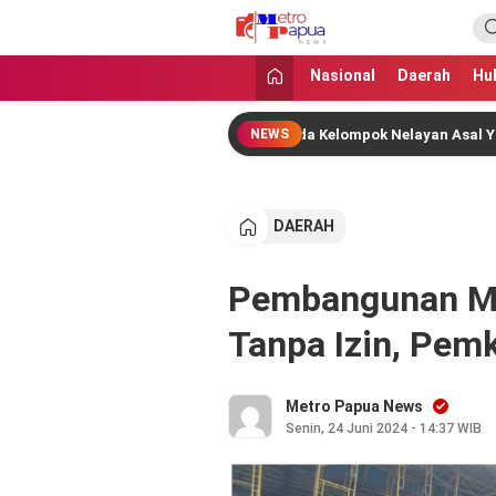
MetroPapua News
Jangan Gentar Bicara Benar
Nasional
Daerah
Hu
ntah Pusat Salurkan Bantuan kepada Kelompok Nelayan Asal Yapen Ba
NEWS
DAERAH
Pembangunan Mal
Tanpa Izin, Pem
Metro Papua News
Senin, 24 Juni 2024 - 14:37 WIB