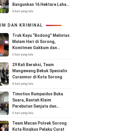
Bangunkan 16 Hektare Lahan
Terbengkalai
6 hari yang lalu
UM DAN KRIMINAL
Truk Kayu “Bodong” Melintas
Malam Hari di Sorong,
Komitmen Gakkum dan
Kepolisian Dipertanyakan
3 hari yang lalu
29 Kali Beraksi, Team
Mangewang Bekuk Spesialis
Curanmor di Kota Sorong
4 hari yang lalu
Timotius Rumpaidus Buka
Suara, Bantah Klaim
Perebutan Senjata dan
Singgung Hubungan Kodaeral
5 hari yang lalu
XIV–CV Prima Papua
Team Macan Polsek Sorong
Kota Ringkus Pelaku Curat