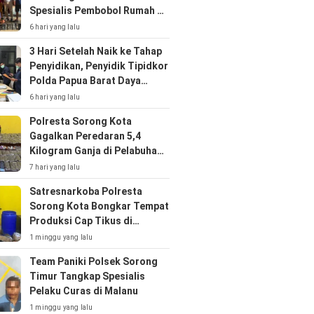
Spesialis Pembobol Rumah di
Klaligi
6 hari yang lalu
3 Hari Setelah Naik ke Tahap
Penyidikan, Penyidik Tipidkor
Polda Papua Barat Daya
Geledah Sekretariat DPRP
6 hari yang lalu
Selama Tujuh Jam
Polresta Sorong Kota
Gagalkan Peredaran 5,4
Kilogram Ganja di Pelabuhan
Sorong
7 hari yang lalu
Satresnarkoba Polresta
Sorong Kota Bongkar Tempat
Produksi Cap Tikus di
Kabupaten Sorong
1 minggu yang lalu
Team Paniki Polsek Sorong
Timur Tangkap Spesialis
Pelaku Curas di Malanu
1 minggu yang lalu