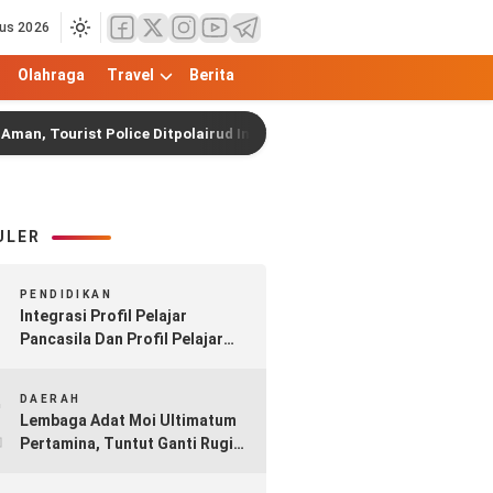
us 2026
Olahraga
Travel
Berita
ourist Police Ditpolairud Intensifkan Patroli di Dermaga
ULER
1
PENDIDIKAN
Integrasi Profil Pelajar
Pancasila Dan Profil Pelajar
Rahmatan Lil Alamin Dalam
2
Implementasi Kurikulum
DAERAH
Merdeka Madrasah
Lembaga Adat Moi Ultimatum
Pertamina, Tuntut Ganti Rugi
Rp17 Triliun atas Pipa Minyak
Sorong–Klamono