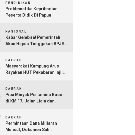
3
PENDIDIKAN
Problematika Kepribadian
Peserta Didik Di Papua
4
NASIONAL
Kabar Gembira! Pemerintah
Akan Hapus Tunggakan BPJS
Kesehatan Mulai Akhir 2025
5
DAERAH
Masyarakat Kampung Arus
Rayakan HUT Pekabaran Injil
ke-73 di Bumi Kamiu
6
DAERAH
Pipa Minyak Pertamina Bocor
di KM 17, Jalan Licin dan
Berpotensi Picu Kebakaran jika
7
Tak Segera Ditangani
DAERAH
Permintaan Dana Miliaran
Muncul, Dokumen Sah