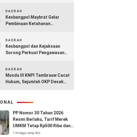
Diabaikan: Kasus A Diduga
8
Sarat Permainan
DAERAH
Kesbangpol Maybrat Gelar
Pembinaan Ketahanan
Masyarakat dan P4GN
9
DAERAH
Kesbangpol dan Kejaksaan
Sorong Perkuat Pengawasan
Aliran Kepercayaan Lewat
10
PAKEM 2025
DAERAH
Musda III KNPI Tambrauw Cacat
Hukum, Sejumlah OKP Desak
Pembekuan Carateker
IONAL
PP Nomor 30 Tahun 2026
Resmi Berlaku, Tarif Merek
UMKM Tetap Rp500 Ribu dan
Hak Cipta Lagu Gratis
1 minggu yang lalu