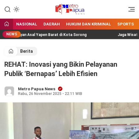
Jangan Gentar Bicara Benar
MetroPapua News
NASIONAL
DAERAH
HUKUM DAN KRIMINAL
SPORTS
NEWS
Nelayan Asal Yapen Barat di Kota Sorong
Jaga Wisata Perai
Berita
REHAT: Inovasi yang Bikin Pelayanan
Publik ‘Bernapas’ Lebih Efisien
Metro Papua News
Rabu, 26 November 2025 - 22:11 WIB