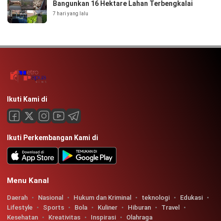
Bangunkan 16 Hektare Lahan Terbengkalai
7 hari yang lalu
Ikuti Kami di
Ikuti Perkembangan Kami di
Menu Kanal
Daerah
Nasional
Hukum dan Kriminal
teknologi
Edukasi
Lifestyle
Sports
Bola
Kuliner
Hiburan
Travel
Kesehatan
Kreativitas
Inspirasi
Olahraga