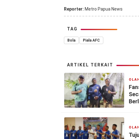
Reporter:
Metro Papua News
TAG
Bola
Piala AFC
ARTIKEL TERKAIT
OLA
Fan
Sec
Ber
OLA
Tuj