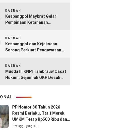
Diabaikan: Kasus A Diduga
8
Sarat Permainan
DAERAH
Kesbangpol Maybrat Gelar
Pembinaan Ketahanan
Masyarakat dan P4GN
9
DAERAH
Kesbangpol dan Kejaksaan
Sorong Perkuat Pengawasan
Aliran Kepercayaan Lewat
10
PAKEM 2025
DAERAH
Musda III KNPI Tambrauw Cacat
Hukum, Sejumlah OKP Desak
Pembekuan Carateker
IONAL
PP Nomor 30 Tahun 2026
Resmi Berlaku, Tarif Merek
UMKM Tetap Rp500 Ribu dan
Hak Cipta Lagu Gratis
1 minggu yang lalu