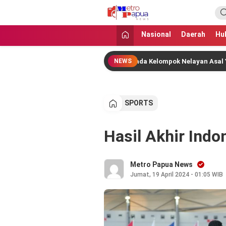
MetroPapua News
Jangan Gentar Bicara Benar
Nasional
Daerah
Hu
ah Pusat Salurkan Bantuan kepada Kelompok Nelayan Asal Yapen Bara
NEWS
SPORTS
Hasil Akhir Indo
Metro Papua News
Jumat, 19 April 2024 - 01:05 WIB