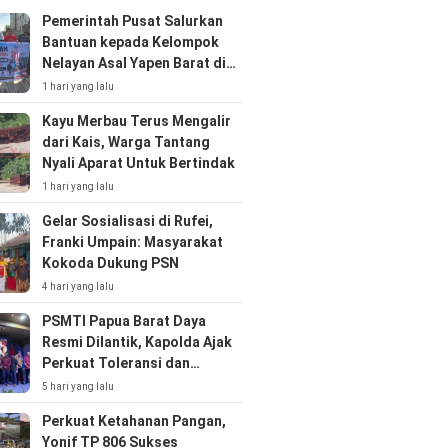
Pemerintah Pusat Salurkan
Bantuan kepada Kelompok
Nelayan Asal Yapen Barat di
Kota Sorong
1 hari yang lalu
Kayu Merbau Terus Mengalir
dari Kais, Warga Tantang
Nyali Aparat Untuk Bertindak
1 hari yang lalu
Gelar Sosialisasi di Rufei,
Franki Umpain: Masyarakat
Kokoda Dukung PSN
4 hari yang lalu
PSMTI Papua Barat Daya
Resmi Dilantik, Kapolda Ajak
Perkuat Toleransi dan
Kolaborasi
5 hari yang lalu
Perkuat Ketahanan Pangan,
Yonif TP 806 Sukses