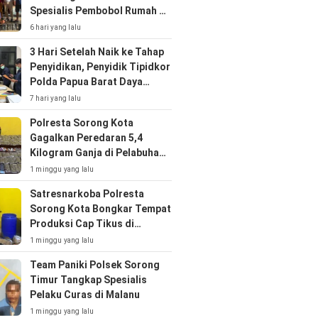
Spesialis Pembobol Rumah di
Klaligi
6 hari yang lalu
3 Hari Setelah Naik ke Tahap
Penyidikan, Penyidik Tipidkor
Polda Papua Barat Daya
Geledah Sekretariat DPRP
7 hari yang lalu
Selama Tujuh Jam
Polresta Sorong Kota
Gagalkan Peredaran 5,4
Kilogram Ganja di Pelabuhan
Sorong
1 minggu yang lalu
Satresnarkoba Polresta
Sorong Kota Bongkar Tempat
Produksi Cap Tikus di
Kabupaten Sorong
1 minggu yang lalu
Team Paniki Polsek Sorong
Timur Tangkap Spesialis
Pelaku Curas di Malanu
1 minggu yang lalu