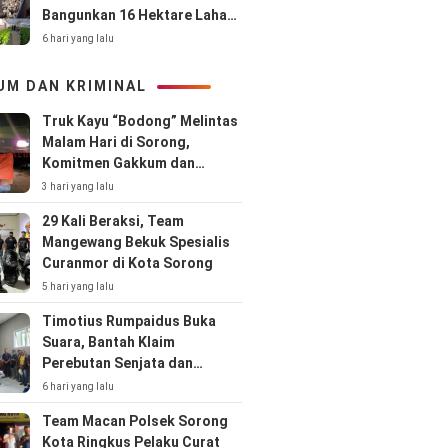
Bangunkan 16 Hektare Lahan
Terbengkalai
6 hari yang lalu
UM DAN KRIMINAL
Truk Kayu “Bodong” Melintas
Malam Hari di Sorong,
Komitmen Gakkum dan
Kepolisian Dipertanyakan
3 hari yang lalu
29 Kali Beraksi, Team
Mangewang Bekuk Spesialis
Curanmor di Kota Sorong
5 hari yang lalu
Timotius Rumpaidus Buka
Suara, Bantah Klaim
Perebutan Senjata dan
Singgung Hubungan Kodaeral
6 hari yang lalu
XIV–CV Prima Papua
Team Macan Polsek Sorong
Kota Ringkus Pelaku Curat