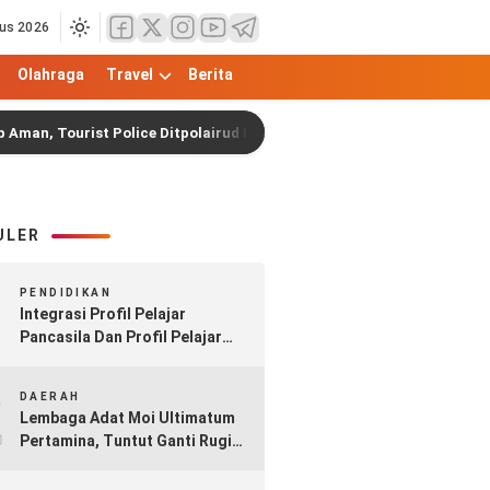
us 2026
Olahraga
Travel
Berita
rist Police Ditpolairud Intensifkan Patroli di Dermaga
ULER
1
PENDIDIKAN
Integrasi Profil Pelajar
Pancasila Dan Profil Pelajar
Rahmatan Lil Alamin Dalam
2
Implementasi Kurikulum
DAERAH
Merdeka Madrasah
Lembaga Adat Moi Ultimatum
Pertamina, Tuntut Ganti Rugi
Rp17 Triliun atas Pipa Minyak
Sorong–Klamono