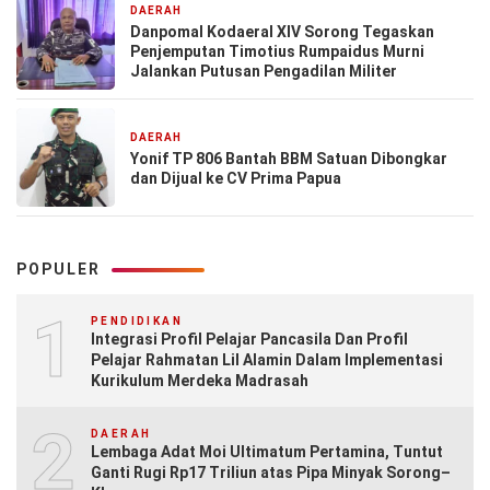
DAERAH
7 hari yang lalu
Danpomal Kodaeral XIV Sorong Tegaskan
Penjemputan Timotius Rumpaidus Murni
Jalankan Putusan Pengadilan Militer
DAERAH
7 hari yang lalu
Yonif TP 806 Bantah BBM Satuan Dibongkar
dan Dijual ke CV Prima Papua
POPULER
1
PENDIDIKAN
Integrasi Profil Pelajar Pancasila Dan Profil
Pelajar Rahmatan Lil Alamin Dalam Implementasi
Kurikulum Merdeka Madrasah
2
DAERAH
Lembaga Adat Moi Ultimatum Pertamina, Tuntut
Ganti Rugi Rp17 Triliun atas Pipa Minyak Sorong–