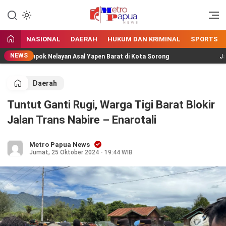
Jangan Gentar Bicara Benar
MetroPapua News
NASIONAL
DAERAH
HUKUM DAN KRIMINAL
SPORTS
NEWS
 Kelompok Nelayan Asal Yapen Barat di Kota Sorong
Jaga W
Daerah
Tuntut Ganti Rugi, Warga Tigi Barat Blokir
Jalan Trans Nabire – Enarotali
Metro Papua News
Jumat, 25 Oktober 2024 - 19:44 WIB