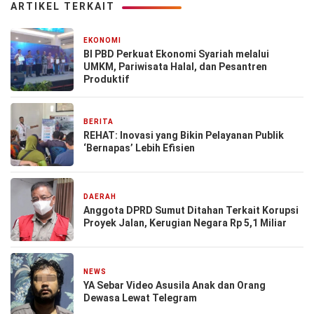
ARTIKEL TERKAIT
EKONOMI
1 bulan yang lalu
BI PBD Perkuat Ekonomi Syariah melalui
UMKM, Pariwisata Halal, dan Pesantren
Produktif
BERITA
26 November 2025
REHAT: Inovasi yang Bikin Pelayanan Publik
‘Bernapas’ Lebih Efisien
DAERAH
5 September 2024
Anggota DPRD Sumut Ditahan Terkait Korupsi
Proyek Jalan, Kerugian Negara Rp 5,1 Miliar
NEWS
25 Agustus 2024
YA Sebar Video Asusila Anak dan Orang
Dewasa Lewat Telegram