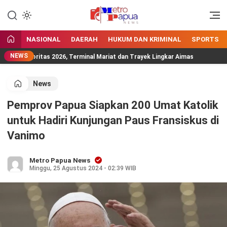
Jangan Gentar Bicara Benar
MetroPapua News
NASIONAL
DAERAH
HUKUM DAN KRIMINAL
SPORTS
NEWS
m Prioritas 2026, Terminal Mariat dan Trayek Lingkar Aimas
News
Pemprov Papua Siapkan 200 Umat Katolik
untuk Hadiri Kunjungan Paus Fransiskus di
Vanimo
Metro Papua News
Minggu, 25 Agustus 2024 - 02:39 WIB