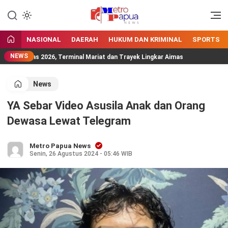
Jangan Gentar Bicara Benar
MetroPapua News
NASIONAL
DAERAH
HUKUM DAN KRIMINAL
SPORTS
NEWS
oritas 2026, Terminal Mariat dan Trayek Lingkar Aimas
Pem
News
YA Sebar Video Asusila Anak dan Orang
Dewasa Lewat Telegram
Metro Papua News
Senin, 26 Agustus 2024 - 05:46 WIB