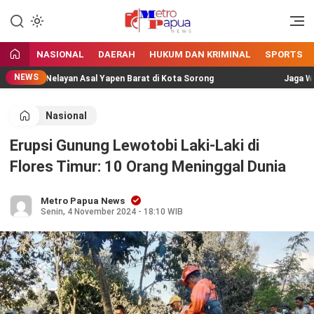
Jangan Gentar Bicara Benar
MetroPapua News
NASIONAL
DAERAH
HUKUM DAN KRIMINAL
SPORTS
NEWS
mpok Nelayan Asal Yapen Barat di Kota Sorong
Jaga Wisata 
Nasional
Erupsi Gunung Lewotobi Laki-Laki di
Flores Timur: 10 Orang Meninggal Dunia
Metro Papua News
Senin, 4 November 2024 - 18:10 WIB