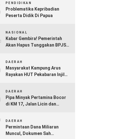
3
PENDIDIKAN
Problematika Kepribadian
Peserta Didik Di Papua
4
NASIONAL
Kabar Gembira! Pemerintah
Akan Hapus Tunggakan BPJS
Kesehatan Mulai Akhir 2025
5
DAERAH
Masyarakat Kampung Arus
Rayakan HUT Pekabaran Injil
ke-73 di Bumi Kamiu
6
DAERAH
Pipa Minyak Pertamina Bocor
di KM 17, Jalan Licin dan
Berpotensi Picu Kebakaran jika
7
Tak Segera Ditangani
DAERAH
Permintaan Dana Miliaran
Muncul, Dokumen Sah