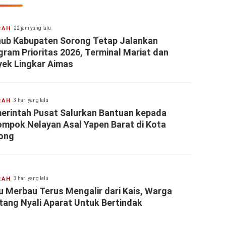
RAH
22 jam yang lalu
hub Kabupaten Sorong Tetap Jalankan
gram Prioritas 2026, Terminal Mariat dan
yek Lingkar Aimas
RAH
3 hari yang lalu
erintah Pusat Salurkan Bantuan kepada
ompok Nelayan Asal Yapen Barat di Kota
ong
RAH
3 hari yang lalu
u Merbau Terus Mengalir dari Kais, Warga
tang Nyali Aparat Untuk Bertindak