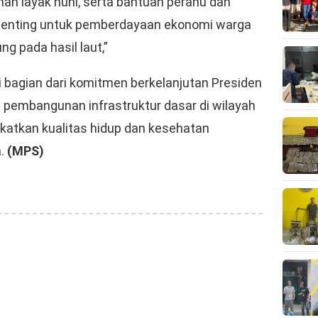
umah layak huni, serta bantuan perahu dan
 penting untuk pemberdayaan ekonomi warga
g pada hasil laut,”
i bagian dari komitmen berkelanjutan Presiden
embangunan infrastruktur dasar di wilayah
katkan kualitas hidup dan kesehatan
.
(MPS)