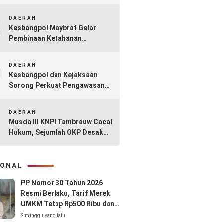
Diabaikan: Kasus A Diduga
8
Sarat Permainan
DAERAH
Kesbangpol Maybrat Gelar
Pembinaan Ketahanan
Masyarakat dan P4GN
9
DAERAH
Kesbangpol dan Kejaksaan
Sorong Perkuat Pengawasan
Aliran Kepercayaan Lewat
10
PAKEM 2025
DAERAH
Musda III KNPI Tambrauw Cacat
Hukum, Sejumlah OKP Desak
Pembekuan Carateker
IONAL
PP Nomor 30 Tahun 2026
Resmi Berlaku, Tarif Merek
UMKM Tetap Rp500 Ribu dan
Hak Cipta Lagu Gratis
2 minggu yang lalu