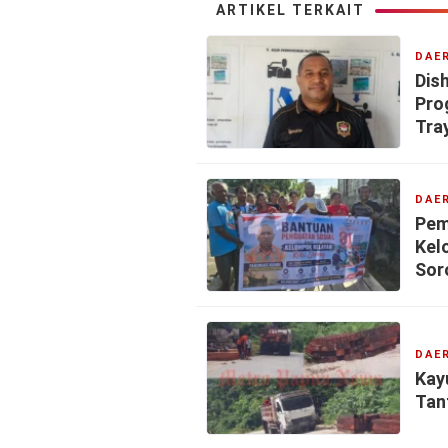
ARTIKEL TERKAIT
DAE
Dis
Pro
Tra
DAE
Pem
Kel
Sor
DAE
Kay
Tan