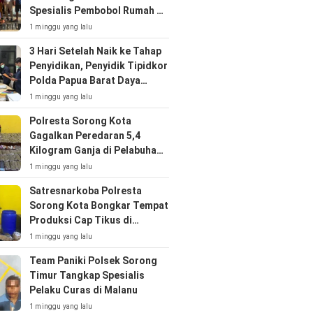
Spesialis Pembobol Rumah di
Klaligi
1 minggu yang lalu
3 Hari Setelah Naik ke Tahap
Penyidikan, Penyidik Tipidkor
Polda Papua Barat Daya
Geledah Sekretariat DPRP
1 minggu yang lalu
Selama Tujuh Jam
Polresta Sorong Kota
Gagalkan Peredaran 5,4
Kilogram Ganja di Pelabuhan
Sorong
1 minggu yang lalu
Satresnarkoba Polresta
Sorong Kota Bongkar Tempat
Produksi Cap Tikus di
Kabupaten Sorong
1 minggu yang lalu
Team Paniki Polsek Sorong
Timur Tangkap Spesialis
Pelaku Curas di Malanu
1 minggu yang lalu