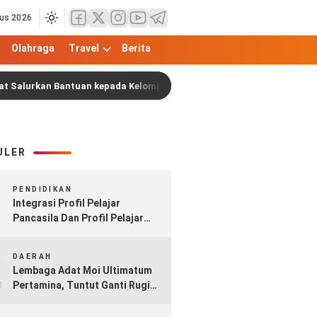
us 2026
Olahraga
Travel
Berita
kan Bantuan kepada Kelompok Nelayan Asal Yapen Barat di Kota Soro
ULER
1
PENDIDIKAN
Integrasi Profil Pelajar
Pancasila Dan Profil Pelajar
Rahmatan Lil Alamin Dalam
2
Implementasi Kurikulum
DAERAH
Merdeka Madrasah
Lembaga Adat Moi Ultimatum
Pertamina, Tuntut Ganti Rugi
Rp17 Triliun atas Pipa Minyak
Sorong–Klamono