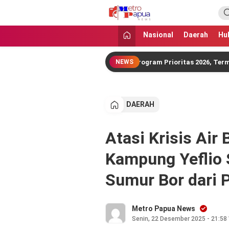
MetroPapua News
Jangan Gentar Bicara Benar
Nasional
Daerah
Hu
bupaten Sorong Tetap Jalankan Program Prioritas 2026, Terminal Ma
NEWS
DAERAH
Atasi Krisis Air 
Kampung Yeflio 
Sumur Bor dari 
Metro Papua News
Senin, 22 Desember 2025 - 21:58