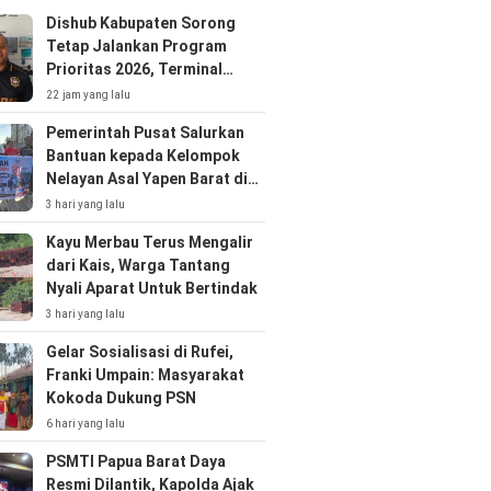
Dishub Kabupaten Sorong
Tetap Jalankan Program
Prioritas 2026, Terminal
Mariat dan Trayek Lingkar
22 jam yang lalu
Aimas
Pemerintah Pusat Salurkan
Bantuan kepada Kelompok
Nelayan Asal Yapen Barat di
Kota Sorong
3 hari yang lalu
Kayu Merbau Terus Mengalir
dari Kais, Warga Tantang
Nyali Aparat Untuk Bertindak
3 hari yang lalu
Gelar Sosialisasi di Rufei,
Franki Umpain: Masyarakat
Kokoda Dukung PSN
6 hari yang lalu
PSMTI Papua Barat Daya
Resmi Dilantik, Kapolda Ajak