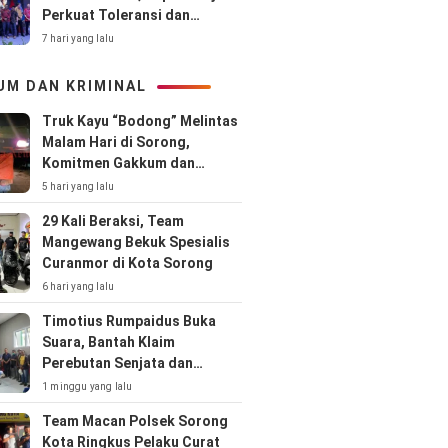
Perkuat Toleransi dan
Kolaborasi
7 hari yang lalu
UM DAN KRIMINAL
Truk Kayu “Bodong” Melintas
Malam Hari di Sorong,
Komitmen Gakkum dan
Kepolisian Dipertanyakan
5 hari yang lalu
29 Kali Beraksi, Team
Mangewang Bekuk Spesialis
Curanmor di Kota Sorong
6 hari yang lalu
Timotius Rumpaidus Buka
Suara, Bantah Klaim
Perebutan Senjata dan
Singgung Hubungan Kodaeral
1 minggu yang lalu
XIV–CV Prima Papua
Team Macan Polsek Sorong
Kota Ringkus Pelaku Curat