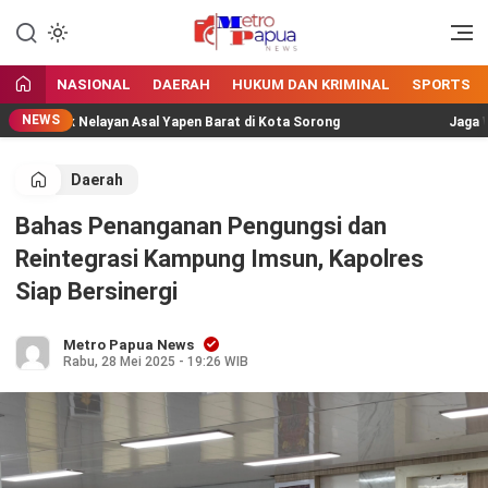
Jangan Gentar Bicara Benar
MetroPapua News
NASIONAL
DAERAH
HUKUM DAN KRIMINAL
SPORTS
NEWS
ompok Nelayan Asal Yapen Barat di Kota Sorong
Jaga Wisata
Daerah
Bahas Penanganan Pengungsi dan
Reintegrasi Kampung Imsun, Kapolres
Siap Bersinergi
Metro Papua News
Rabu, 28 Mei 2025 - 19:26 WIB