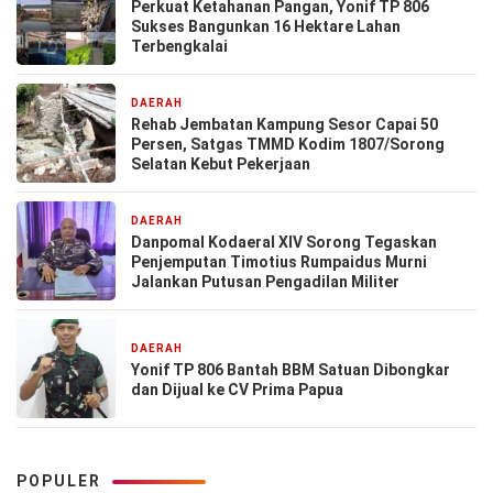
Perkuat Ketahanan Pangan, Yonif TP 806
Sukses Bangunkan 16 Hektare Lahan
Terbengkalai
DAERAH
7 hari yang lalu
Rehab Jembatan Kampung Sesor Capai 50
Persen, Satgas TMMD Kodim 1807/Sorong
Selatan Kebut Pekerjaan
DAERAH
1 minggu yang lalu
Danpomal Kodaeral XIV Sorong Tegaskan
Penjemputan Timotius Rumpaidus Murni
Jalankan Putusan Pengadilan Militer
DAERAH
1 minggu yang lalu
Yonif TP 806 Bantah BBM Satuan Dibongkar
dan Dijual ke CV Prima Papua
POPULER