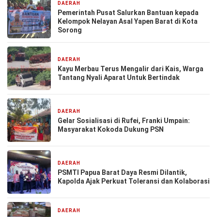
DAERAH
2 hari yang lalu
Pemerintah Pusat Salurkan Bantuan kepada
Kelompok Nelayan Asal Yapen Barat di Kota
Sorong
DAERAH
2 hari yang lalu
Kayu Merbau Terus Mengalir dari Kais, Warga
Tantang Nyali Aparat Untuk Bertindak
DAERAH
5 hari yang lalu
Gelar Sosialisasi di Rufei, Franki Umpain:
Masyarakat Kokoda Dukung PSN
DAERAH
6 hari yang lalu
PSMTI Papua Barat Daya Resmi Dilantik,
Kapolda Ajak Perkuat Toleransi dan Kolaborasi
DAERAH
7 hari yang lalu