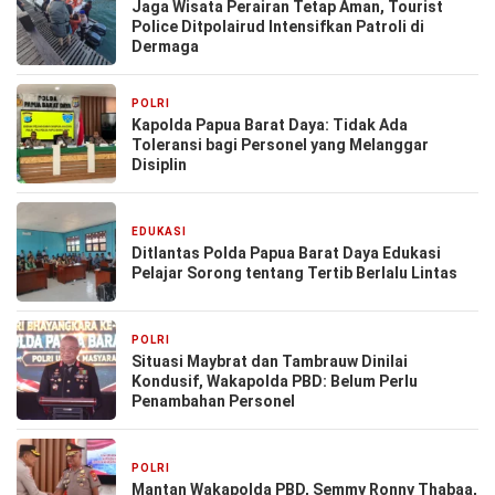
Jaga Wisata Perairan Tetap Aman, Tourist
Police Ditpolairud Intensifkan Patroli di
Dermaga
POLRI
5 hari yang lalu
Kapolda Papua Barat Daya: Tidak Ada
Toleransi bagi Personel yang Melanggar
Disiplin
EDUKASI
1 minggu yang lalu
Ditlantas Polda Papua Barat Daya Edukasi
Pelajar Sorong tentang Tertib Berlalu Lintas
POLRI
1 bulan yang lalu
Situasi Maybrat dan Tambrauw Dinilai
Kondusif, Wakapolda PBD: Belum Perlu
Penambahan Personel
POLRI
1 bulan yang lalu
Mantan Wakapolda PBD, Semmy Ronny Thabaa,