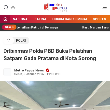
Jangan Gentar Bicara Benar
MetroPapua News
NASIONAL
DAERAH
HUKUM DAN KRIMINAL
SPORTS
NEWS
airud Intensifkan Patroli di Dermaga
Kayu Merbau Terus Meng
POLRI
Ditbinmas Polda PBD Buka Pelatihan
Satpam Gada Pratama di Kota Sorong
Metro Papua News
Senin, 5 Januari 2026 - 19:03 WIB