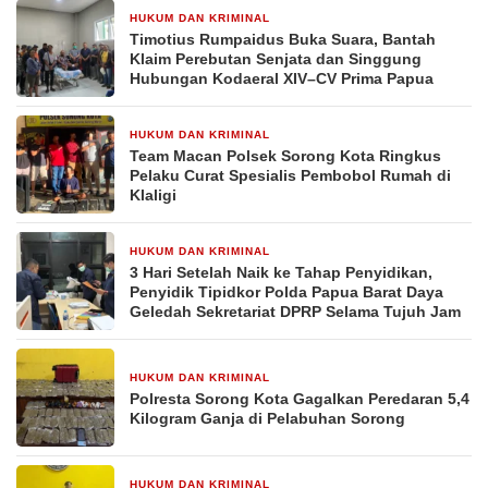
HUKUM DAN KRIMINAL
1 minggu yang lalu
Timotius Rumpaidus Buka Suara, Bantah
Klaim Perebutan Senjata dan Singgung
Hubungan Kodaeral XIV–CV Prima Papua
HUKUM DAN KRIMINAL
1 minggu yang lalu
Team Macan Polsek Sorong Kota Ringkus
Pelaku Curat Spesialis Pembobol Rumah di
Klaligi
HUKUM DAN KRIMINAL
1 minggu yang lalu
3 Hari Setelah Naik ke Tahap Penyidikan,
Penyidik Tipidkor Polda Papua Barat Daya
Geledah Sekretariat DPRP Selama Tujuh Jam
HUKUM DAN KRIMINAL
1 minggu yang lalu
Polresta Sorong Kota Gagalkan Peredaran 5,4
Kilogram Ganja di Pelabuhan Sorong
HUKUM DAN KRIMINAL
1 minggu yang lalu