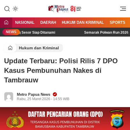
Jangan Gentar Bicara Benar
MetroPapua News
NASIONAL
DAERAH
HUKUM DAN KRIMINAL
SPORTS
NEWS
ampung Sesor Siap Ditanami
Semarak Polwan Run 2026, Polda
Hukum dan Kriminal
Update Terbaru: Polisi Rilis 7 DPO
Kasus Pembunuhan Nakes di
Tambrauw
Metro Papua News
Rabu, 25 Maret 2026 - 14:55 WIB