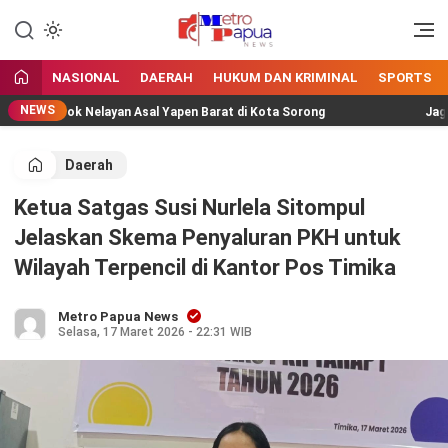
Jangan Gentar Bicara Benar
MetroPapua News
NASIONAL
DAERAH
HUKUM DAN KRIMINAL
SPORTS
NEWS
elompok Nelayan Asal Yapen Barat di Kota Sorong
Jaga Wisa
Daerah
Ketua Satgas Susi Nurlela Sitompul
Jelaskan Skema Penyaluran PKH untuk
Wilayah Terpencil di Kantor Pos Timika
Metro Papua News
Selasa, 17 Maret 2026 - 22:31 WIB