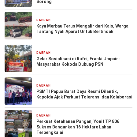
Sorong
DAERAH
2 hari yang lalu
Kayu Merbau Terus Mengalir dari Kais, Warga
Tantang Nyali Aparat Untuk Bertindak
DAERAH
5 hari yang lalu
Gelar Sosialisasi di Rufei, Franki Umpain:
Masyarakat Kokoda Dukung PSN
DAERAH
6 hari yang lalu
PSMTI Papua Barat Daya Resmi Dilantik,
Kapolda Ajak Perkuat Toleransi dan Kolaborasi
DAERAH
7 hari yang lalu
Perkuat Ketahanan Pangan, Yonif TP 806
Sukses Bangunkan 16 Hektare Lahan
Terbengkalai