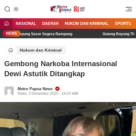
Jangan Gentar Bicara Benar
MetroPapua News
NASIONAL
DAERAH
HUKUM DAN KRIMINAL
SPORTS
NEWS
6 di Kampung Sesor Segera Rampung
Gotong Royong TNI dan 
Hukum dan Kriminal
Gembong Narkoba Internasional
Dewi Astutik Ditangkap
Metro Papua News
Rabu, 3 Desember 2025 - 19:03 WIB