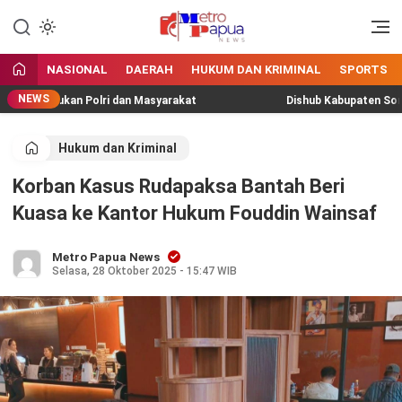
Jangan Gentar Bicara Benar
MetroPapua News
NASIONAL
DAERAH
HUKUM DAN KRIMINAL
SPORTS
NEWS
ya Satukan Polri dan Masyarakat
Dishub Kabupaten Sorong T
Hukum dan Kriminal
Korban Kasus Rudapaksa Bantah Beri
Kuasa ke Kantor Hukum Fouddin Wainsaf
Metro Papua News
Selasa, 28 Oktober 2025 - 15:47 WIB