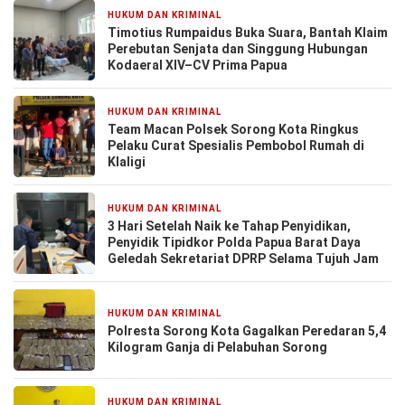
HUKUM DAN KRIMINAL
1 minggu yang lalu
Timotius Rumpaidus Buka Suara, Bantah Klaim
Perebutan Senjata dan Singgung Hubungan
Kodaeral XIV–CV Prima Papua
HUKUM DAN KRIMINAL
1 minggu yang lalu
Team Macan Polsek Sorong Kota Ringkus
Pelaku Curat Spesialis Pembobol Rumah di
Klaligi
HUKUM DAN KRIMINAL
1 minggu yang lalu
3 Hari Setelah Naik ke Tahap Penyidikan,
Penyidik Tipidkor Polda Papua Barat Daya
Geledah Sekretariat DPRP Selama Tujuh Jam
HUKUM DAN KRIMINAL
1 minggu yang lalu
Polresta Sorong Kota Gagalkan Peredaran 5,4
Kilogram Ganja di Pelabuhan Sorong
HUKUM DAN KRIMINAL
1 minggu yang lalu