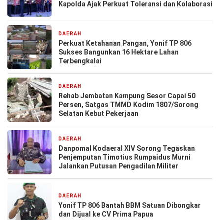
Kapolda Ajak Perkuat Toleransi dan Kolaborasi
DAERAH
7 hari yang lalu
Perkuat Ketahanan Pangan, Yonif TP 806
Sukses Bangunkan 16 Hektare Lahan
Terbengkalai
DAERAH
1 minggu yang lalu
Rehab Jembatan Kampung Sesor Capai 50
Persen, Satgas TMMD Kodim 1807/Sorong
Selatan Kebut Pekerjaan
DAERAH
1 minggu yang lalu
Danpomal Kodaeral XIV Sorong Tegaskan
Penjemputan Timotius Rumpaidus Murni
Jalankan Putusan Pengadilan Militer
DAERAH
1 minggu yang lalu
Yonif TP 806 Bantah BBM Satuan Dibongkar
dan Dijual ke CV Prima Papua