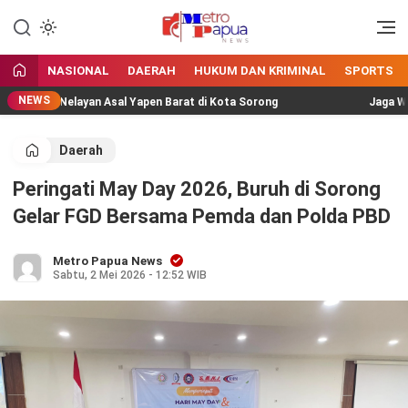
Jangan Gentar Bicara Benar
MetroPapua News
NASIONAL
DAERAH
HUKUM DAN KRIMINAL
SPORTS
NEWS
mpok Nelayan Asal Yapen Barat di Kota Sorong
Jaga Wisata 
Daerah
Peringati May Day 2026, Buruh di Sorong
Gelar FGD Bersama Pemda dan Polda PBD
Metro Papua News
Sabtu, 2 Mei 2026 - 12:52 WIB