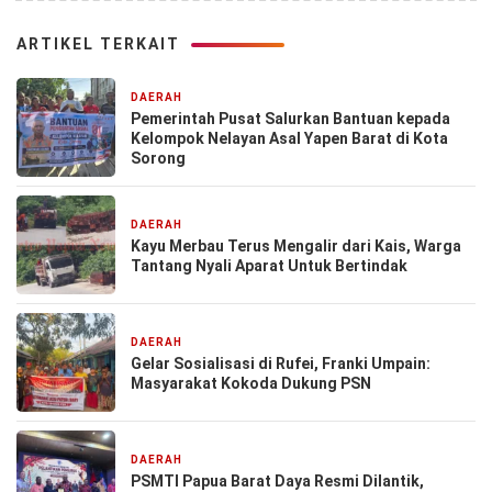
ARTIKEL TERKAIT
DAERAH
2 hari yang lalu
Pemerintah Pusat Salurkan Bantuan kepada
Kelompok Nelayan Asal Yapen Barat di Kota
Sorong
DAERAH
2 hari yang lalu
Kayu Merbau Terus Mengalir dari Kais, Warga
Tantang Nyali Aparat Untuk Bertindak
DAERAH
5 hari yang lalu
Gelar Sosialisasi di Rufei, Franki Umpain:
Masyarakat Kokoda Dukung PSN
DAERAH
6 hari yang lalu
PSMTI Papua Barat Daya Resmi Dilantik,