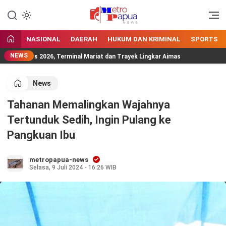
Jangan Gentar Bicara Benar
MetroPapua News
NASIONAL
DAERAH
HUKUM DAN KRIMINAL
SPORTS
NEWS
ritas 2026, Terminal Mariat dan Trayek Lingkar Aimas
Pemer
News
Tahanan Memalingkan Wajahnya
Tertunduk Sedih, Ingin Pulang ke
Pangkuan Ibu
metropapua-news
Selasa, 9 Juli 2024 - 16:26 WIB