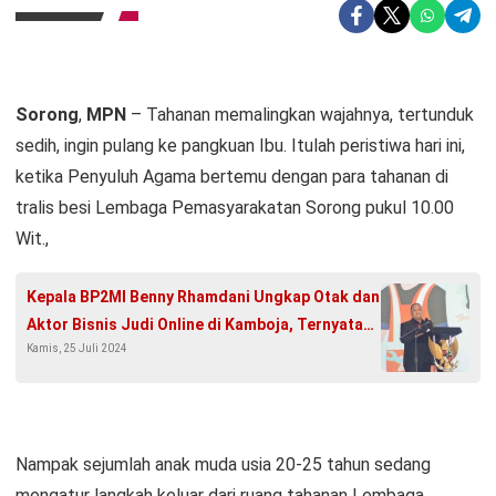
Sorong
,
MPN
– Tahanan memalingkan wajahnya, tertunduk
sedih, ingin pulang ke pangkuan Ibu. Itulah peristiwa hari ini,
ketika Penyuluh Agama bertemu dengan para tahanan di
tralis besi Lembaga Pemasyarakatan Sorong pukul 10.00
Wit.,
Kepala BP2MI Benny Rhamdani Ungkap Otak dan
Aktor Bisnis Judi Online di Kamboja, Ternyata
Kamis, 25 Juli 2024
WNI
Nampak sejumlah anak muda usia 20-25 tahun sedang
mengatur langkah keluar dari ruang tahanan Lembaga