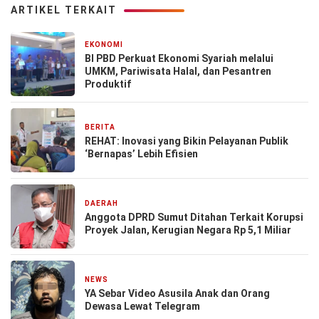
ARTIKEL TERKAIT
EKONOMI
1 bulan yang lalu
BI PBD Perkuat Ekonomi Syariah melalui
UMKM, Pariwisata Halal, dan Pesantren
Produktif
BERITA
26 November 2025
REHAT: Inovasi yang Bikin Pelayanan Publik
‘Bernapas’ Lebih Efisien
DAERAH
5 September 2024
Anggota DPRD Sumut Ditahan Terkait Korupsi
Proyek Jalan, Kerugian Negara Rp 5,1 Miliar
NEWS
25 Agustus 2024
YA Sebar Video Asusila Anak dan Orang
Dewasa Lewat Telegram