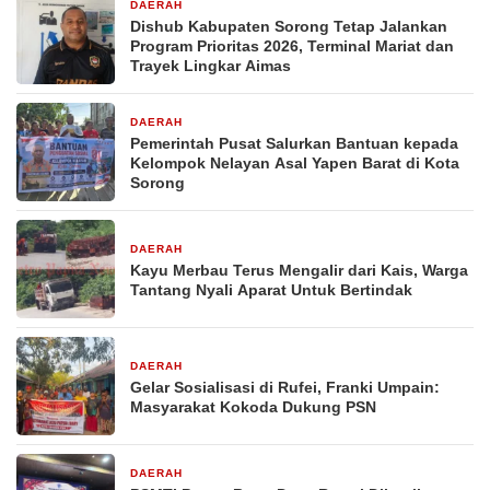
DAERAH
2 hari yang lalu
Dishub Kabupaten Sorong Tetap Jalankan
Program Prioritas 2026, Terminal Mariat dan
Trayek Lingkar Aimas
DAERAH
4 hari yang lalu
Pemerintah Pusat Salurkan Bantuan kepada
Kelompok Nelayan Asal Yapen Barat di Kota
Sorong
DAERAH
4 hari yang lalu
Kayu Merbau Terus Mengalir dari Kais, Warga
Tantang Nyali Aparat Untuk Bertindak
DAERAH
1 minggu yang lalu
Gelar Sosialisasi di Rufei, Franki Umpain:
Masyarakat Kokoda Dukung PSN
DAERAH
1 minggu yang lalu