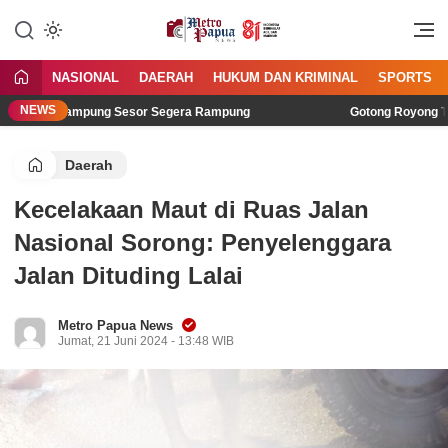
Jangan Gentar Bicara Benar
MetroPapua News
NASIONAL
DAERAH
HUKUM DAN KRIMINAL
SPORTS
NEWS
36 di Kampung Sesor Segera Rampung
Gotong Royong TNI dan
Daerah
Kecelakaan Maut di Ruas Jalan
Nasional Sorong: Penyelenggara
Jalan Dituding Lalai
Metro Papua News
Jumat, 21 Juni 2024 - 13:48 WIB