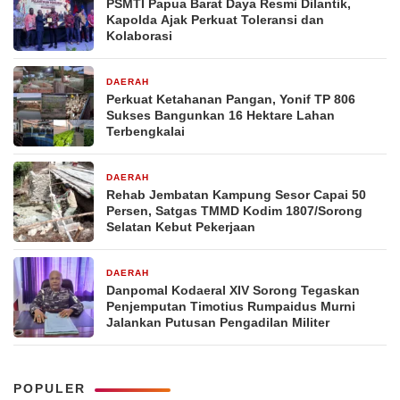
PSMTI Papua Barat Daya Resmi Dilantik,
Kapolda Ajak Perkuat Toleransi dan
Kolaborasi
DAERAH
1 minggu yang lalu
Perkuat Ketahanan Pangan, Yonif TP 806
Sukses Bangunkan 16 Hektare Lahan
Terbengkalai
DAERAH
1 minggu yang lalu
Rehab Jembatan Kampung Sesor Capai 50
Persen, Satgas TMMD Kodim 1807/Sorong
Selatan Kebut Pekerjaan
DAERAH
1 minggu yang lalu
Danpomal Kodaeral XIV Sorong Tegaskan
Penjemputan Timotius Rumpaidus Murni
Jalankan Putusan Pengadilan Militer
POPULER