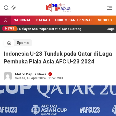
Jangan Gentar Bicara Benar
MetroPapua News
NASIONAL
DAERAH
HUKUM DAN KRIMINAL
SPORTS
NEWS
ompok Nelayan Asal Yapen Barat di Kota Sorong
Jaga Wisata
Sports
Indonesia U-23 Tunduk pada Qatar di Laga
Pembuka Piala Asia AFC U-23 2024
Metro Papua News
Selasa, 16 April 2024 - 11:46 WIB