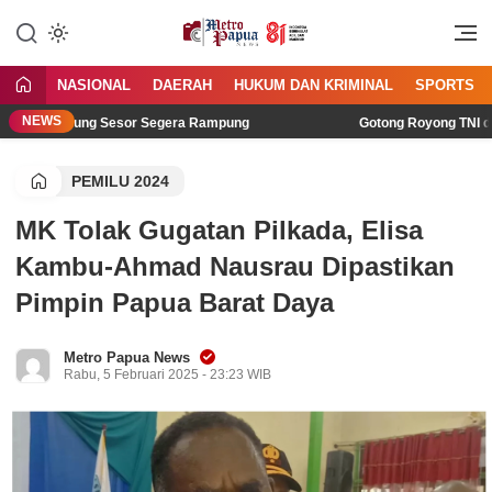
Jangan Gentar Bicara Benar
MetroPapua News
NASIONAL
DAERAH
HUKUM DAN KRIMINAL
SPORTS
NEWS
di Kampung Sesor Segera Rampung
Gotong Royong TNI dan Wa
PEMILU 2024
MK Tolak Gugatan Pilkada, Elisa
Kambu-Ahmad Nausrau Dipastikan
Pimpin Papua Barat Daya
Metro Papua News
Rabu, 5 Februari 2025 - 23:23 WIB