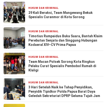
HUKUM DAN KRIMINAL
6 hari yang lalu
29 Kali Beraksi, Team Mangewang Bekuk
Spesialis Curanmor di Kota Sorong
HUKUM DAN KRIMINAL
7 hari yang lalu
Timotius Rumpaidus Buka Suara, Bantah Klaim
Perebutan Senjata dan Singgung Hubungan
Kodaeral XIV–CV Prima Papua
HUKUM DAN KRIMINAL
1 minggu yang lalu
Team Macan Polsek Sorong Kota Ringkus
Pelaku Curat Spesialis Pembobol Rumah di
Klaligi
HUKUM DAN KRIMINAL
1 minggu yang lalu
3 Hari Setelah Naik ke Tahap Penyidikan,
Penyidik Tipidkor Polda Papua Barat Daya
Geledah Sekretariat DPRP Selama Tujuh Jam