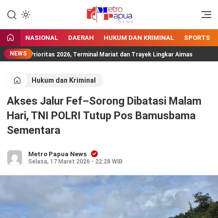
Jangan Gentar Bicara Benar
MetroPapua News
NASIONAL
DAERAH
HUKUM DAN KRIMINAL
SPORTS
NEWS
ram Prioritas 2026, Terminal Mariat dan Trayek Lingkar Aimas
Hukum dan Kriminal
Akses Jalur Fef–Sorong Dibatasi Malam
Hari, TNI POLRI Tutup Pos Bamusbama
Sementara
Metro Papua News
Selasa, 17 Maret 2026 - 22:28 WIB