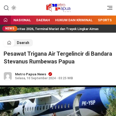
Jangan Gentar Bicara Benar
MetroPapua News
NASIONAL
DAERAH
HUKUM DAN KRIMINAL
SPORTS
NEWS
m Prioritas 2026, Terminal Mariat dan Trayek Lingkar Aimas
Daerah
Pesawat Trigana Air Tergelincir di Bandara
Stevanus Rumbewas Papua
Metro Papua News
Selasa, 10 September 2024 - 03:25 WIB