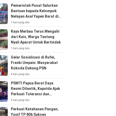
Pemerintah Pusat Salurkan
Bantuan kepada Kelompok
Nelayan Asal Yapen Barat di
Kota Sorong
1 hari yang lalu
Kayu Merbau Terus Mengalir
dari Kais, Warga Tantang
Nyali Aparat Untuk Bertindak
1 hari yang lalu
Gelar Sosialisasi di Rufei,
Franki Umpain: Masyarakat
Kokoda Dukung PSN
4 hari yang lalu
PSMTI Papua Barat Daya
Resmi Dilantik, Kapolda Ajak
Perkuat Toleransi dan
Kolaborasi
5 hari yang lalu
Perkuat Ketahanan Pangan,
Yonif TP 806 Sukses