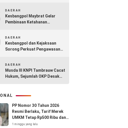
Diabaikan: Kasus A Diduga
8
Sarat Permainan
DAERAH
Kesbangpol Maybrat Gelar
Pembinaan Ketahanan
Masyarakat dan P4GN
9
DAERAH
Kesbangpol dan Kejaksaan
Sorong Perkuat Pengawasan
Aliran Kepercayaan Lewat
10
PAKEM 2025
DAERAH
Musda III KNPI Tambrauw Cacat
Hukum, Sejumlah OKP Desak
Pembekuan Carateker
IONAL
PP Nomor 30 Tahun 2026
Resmi Berlaku, Tarif Merek
UMKM Tetap Rp500 Ribu dan
Hak Cipta Lagu Gratis
1 minggu yang lalu