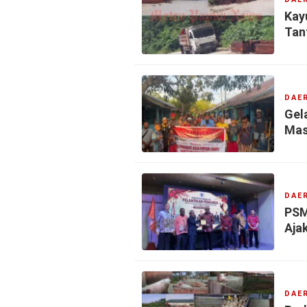
Kay
Tan
DAE
Gela
Mas
DAE
PSM
Aja
DAE