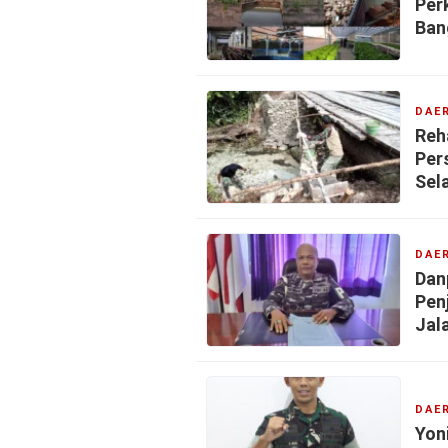
Per
Ban
DAE
Reh
Per
Sel
DAE
Dan
Pen
Jal
DAE
Yon