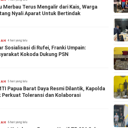
u Merbau Terus Mengalir dari Kais, Warga
tang Nyali Aparat Untuk Bertindak
RAH
4 hari yang lalu
r Sosialisasi di Rufei, Franki Umpain:
yarakat Kokoda Dukung PSN
RAH
5 hari yang lalu
TI Papua Barat Daya Resmi Dilantik, Kapolda
k Perkuat Toleransi dan Kolaborasi
RAH
6 hari yang lalu