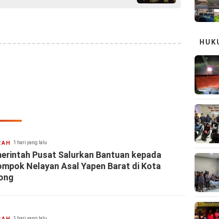
HUK
RAH
1 hari yang lalu
erintah Pusat Salurkan Bantuan kepada
ompok Nelayan Asal Yapen Barat di Kota
ong
RAH
1 hari yang lalu