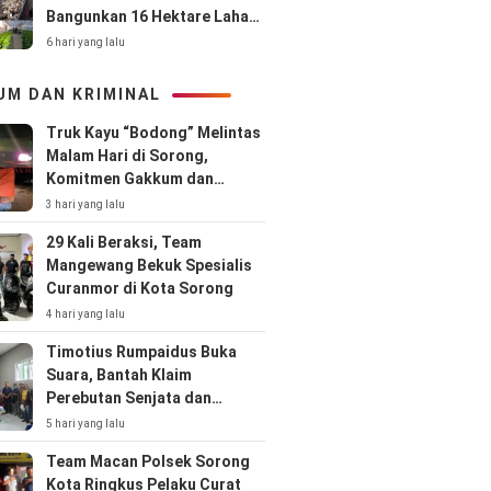
Bangunkan 16 Hektare Lahan
Terbengkalai
6 hari yang lalu
UM DAN KRIMINAL
Truk Kayu “Bodong” Melintas
Malam Hari di Sorong,
Komitmen Gakkum dan
Kepolisian Dipertanyakan
3 hari yang lalu
29 Kali Beraksi, Team
Mangewang Bekuk Spesialis
Curanmor di Kota Sorong
4 hari yang lalu
Timotius Rumpaidus Buka
Suara, Bantah Klaim
Perebutan Senjata dan
Singgung Hubungan Kodaeral
5 hari yang lalu
XIV–CV Prima Papua
Team Macan Polsek Sorong
Kota Ringkus Pelaku Curat