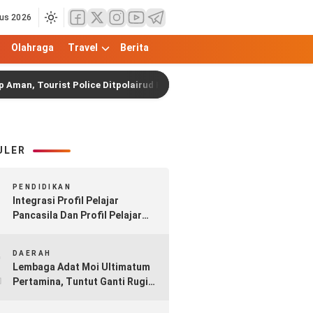
us 2026
Olahraga
Travel
Berita
ist Police Ditpolairud Intensifkan Patroli di Dermaga
ULER
1
PENDIDIKAN
Integrasi Profil Pelajar
Pancasila Dan Profil Pelajar
Rahmatan Lil Alamin Dalam
2
Implementasi Kurikulum
DAERAH
Merdeka Madrasah
Lembaga Adat Moi Ultimatum
Pertamina, Tuntut Ganti Rugi
Rp17 Triliun atas Pipa Minyak
Sorong–Klamono