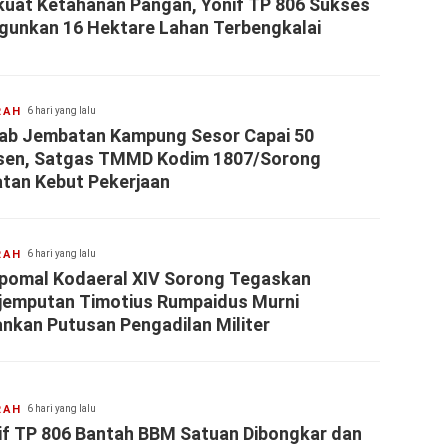
kuat Ketahanan Pangan, Yonif TP 806 Sukses
gunkan 16 Hektare Lahan Terbengkalai
RAH
6 hari yang lalu
ab Jembatan Kampung Sesor Capai 50
sen, Satgas TMMD Kodim 1807/Sorong
atan Kebut Pekerjaan
RAH
6 hari yang lalu
pomal Kodaeral XIV Sorong Tegaskan
jemputan Timotius Rumpaidus Murni
ankan Putusan Pengadilan Militer
RAH
6 hari yang lalu
if TP 806 Bantah BBM Satuan Dibongkar dan