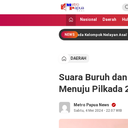
MetroPapua News
Jangan Gentar Bicara Benar
Nasional
Daerah
Hu
h Pusat Salurkan Bantuan kepada Kelompok Nelayan Asal Yapen Barat
NEWS
DAERAH
Suara Buruh dan
Menuju Pilkada 
Metro Papua News
Sabtu, 4 Mei 2024 - 22:07 WIB