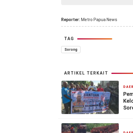
Reporter:
Metro Papua News
TAG
Sorong
ARTIKEL TERKAIT
DAE
Pem
Kel
Sor
DAE