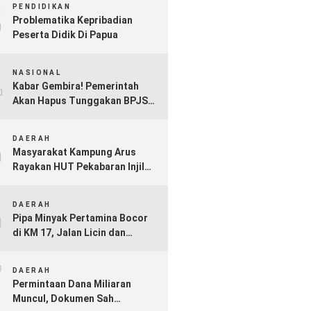
3
PENDIDIKAN
Problematika Kepribadian
Peserta Didik Di Papua
4
NASIONAL
Kabar Gembira! Pemerintah
Akan Hapus Tunggakan BPJS
Kesehatan Mulai Akhir 2025
5
DAERAH
Masyarakat Kampung Arus
Rayakan HUT Pekabaran Injil
ke-73 di Bumi Kamiu
6
DAERAH
Pipa Minyak Pertamina Bocor
di KM 17, Jalan Licin dan
Berpotensi Picu Kebakaran jika
7
Tak Segera Ditangani
DAERAH
Permintaan Dana Miliaran
Muncul, Dokumen Sah