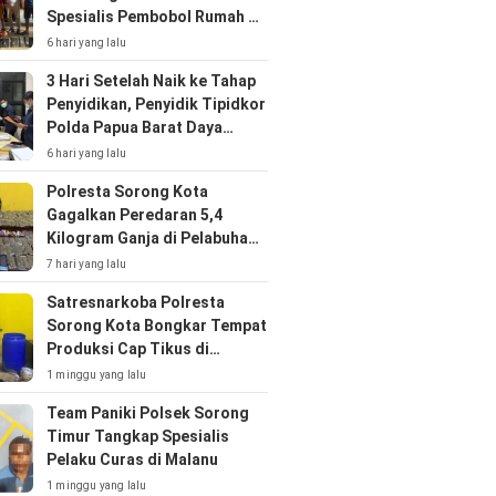
Spesialis Pembobol Rumah di
Klaligi
6 hari yang lalu
3 Hari Setelah Naik ke Tahap
Penyidikan, Penyidik Tipidkor
Polda Papua Barat Daya
Geledah Sekretariat DPRP
6 hari yang lalu
Selama Tujuh Jam
Polresta Sorong Kota
Gagalkan Peredaran 5,4
Kilogram Ganja di Pelabuhan
Sorong
7 hari yang lalu
Satresnarkoba Polresta
Sorong Kota Bongkar Tempat
Produksi Cap Tikus di
Kabupaten Sorong
1 minggu yang lalu
Team Paniki Polsek Sorong
Timur Tangkap Spesialis
Pelaku Curas di Malanu
1 minggu yang lalu